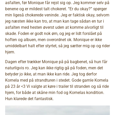
asfalten, før Monique får rejst sig op. Jeg kommer selv på
benene og er mildest talt chokeret. “Er du okay?” spørger
min ligeså chokerede veninde. Jeg er faktisk okay, selvom
jeg næsten ikke kan tro, at man kan tage sådan en tur i
asfalten med hesten øverst uden at komme alvorligt til
skade. Foden er godt nok øm, og jeg er lidt forslået på
hoften og albuen, men overordnet ok. Monique er ikke
umiddelbart halt efter styrtet, så jeg sætter mig op og rider
hjem.
Dagen efter trækker Monique på på bagbenet, så hun får
naturligvis ro. Jeg kan ikke rigtig gå på foden, men det
betyder jo ikke, at man ikke kan ride. Jeg tog derfor
Kornela med på strandturen i stedet. Gode gamle Kornela
på 23 år <3 Vi valgte at køre i trailer til stranden og så ride
hjem, for både at skåne min fod og Kornelas kondition.
Hun klarede det fantastisk.