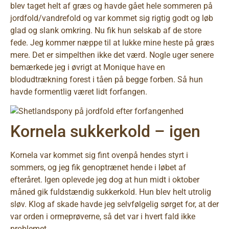
blev taget helt af græs og havde gået hele sommeren på
jordfold/vandrefold og var kommet sig rigtig godt og løb
glad og slank omkring. Nu fik hun selskab af de store
fede. Jeg kommer næppe til at lukke mine heste på græs
mere. Det er simpelthen ikke det værd. Nogle uger senere
bemærkede jeg i øvrigt at Monique have en
blodudtrækning forest i tåen på begge forben. Så hun
havde formentlig været lidt forfangen.
Kornela sukkerkold – igen
Kornela var kommet sig fint ovenpå hendes styrt i
sommers, og jeg fik genoptrænet hende i løbet af
efteråret. Igen oplevede jeg dog at hun midt i oktober
måned gik fuldstændig sukkerkold. Hun blev helt utrolig
sløv. Klog af skade havde jeg selvfølgelig sørget for, at der
var orden i ormeprøverne, så det var i hvert fald ikke
problemet.