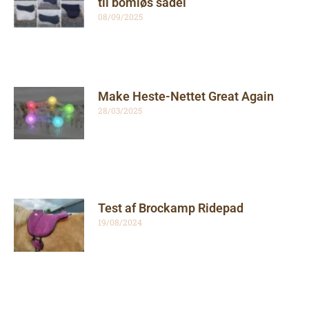
til bomløs sadel
08/09/2025
Make Heste-Nettet Great Again
28/03/2025
Test af Brockamp Ridepad
19/08/2024