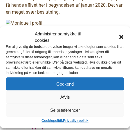
få hende aflivet her i begyndelsen af januar 2020. Det var
en meget svær beslutning.
Det var så min 2019 med heste. Fælder lige en tåre (eller
Administrer samtykke til
ti) mens jeg skriver dette indlæg. TUD! Jeg håber 2020
cookies
bliver bedre, så jeg kan få lidt hesteglæde ind i mit liv
For at give dig de bedste oplevelser bruger vi teknologier som cookies til at
igen.
gemme og/eller få adgang til enhedsoplysninger. Hvis du giver dit
samtykke til disse teknologier, kan vi behandle data som f.eks.
browsingadfærd eller unikke ID'er på dette websted. Hvis du ikke giver dit
samtykke eller trækker dit samtykke tilbage, kan det have en negativ
Følg HobbyHeste
indvirkning på visse funktioner og egenskaber.
Godkend
Tilmeld dig nyhedsbrevet
Afvis
Deltag i vores gruppe HobbyHeste på
Socii
Se præferencer
Deltag i vores gruppe HobbyHeste -
Cookiepolitik
Privatlivspolitik
Gruppe på friendica.dk