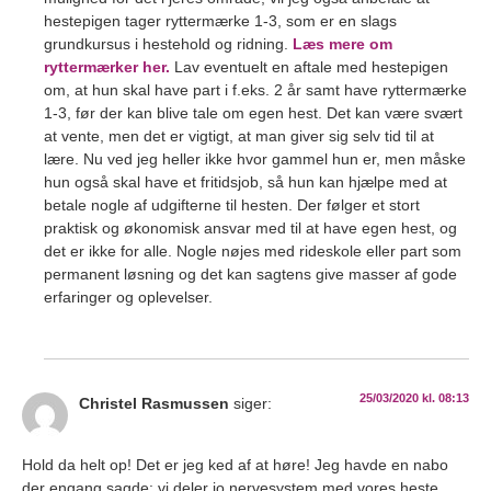
hestepigen tager ryttermærke 1-3, som er en slags
grundkursus i hestehold og ridning.
Læs mere om
ryttermærker her.
Lav eventuelt en aftale med hestepigen
om, at hun skal have part i f.eks. 2 år samt have ryttermærke
1-3, før der kan blive tale om egen hest. Det kan være svært
at vente, men det er vigtigt, at man giver sig selv tid til at
lære. Nu ved jeg heller ikke hvor gammel hun er, men måske
hun også skal have et fritidsjob, så hun kan hjælpe med at
betale nogle af udgifterne til hesten. Der følger et stort
praktisk og økonomisk ansvar med til at have egen hest, og
det er ikke for alle. Nogle nøjes med rideskole eller part som
permanent løsning og det kan sagtens give masser af gode
erfaringer og oplevelser.
25/03/2020 kl. 08:13
Christel Rasmussen
siger:
Hold da helt op! Det er jeg ked af at høre! Jeg havde en nabo
der engang sagde: vi deler jo nervesystem med vores heste…