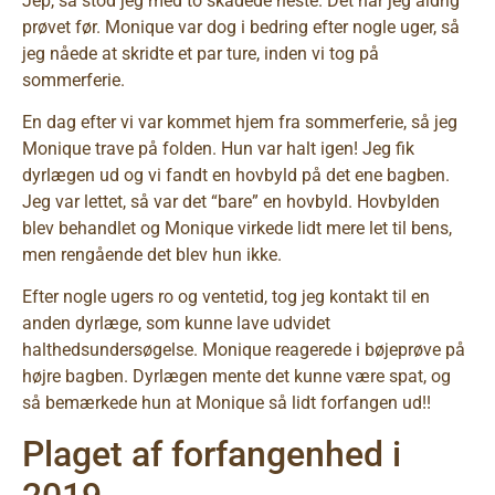
Jep, så stod jeg med to skadede heste. Det har jeg aldrig
prøvet før. Monique var dog i bedring efter nogle uger, så
jeg nåede at skridte et par ture, inden vi tog på
sommerferie.
En dag efter vi var kommet hjem fra sommerferie, så jeg
Monique trave på folden. Hun var halt igen! Jeg fik
dyrlægen ud og vi fandt en hovbyld på det ene bagben.
Jeg var lettet, så var det “bare” en hovbyld. Hovbylden
blev behandlet og Monique virkede lidt mere let til bens,
men rengående det blev hun ikke.
Efter nogle ugers ro og ventetid, tog jeg kontakt til en
anden dyrlæge, som kunne lave udvidet
halthedsundersøgelse. Monique reagerede i bøjeprøve på
højre bagben. Dyrlægen mente det kunne være spat, og
så bemærkede hun at Monique så lidt forfangen ud!!
Plaget af forfangenhed i