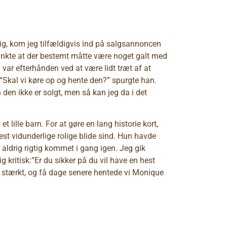
g, kom jeg tilfældigvis ind på salgsannoncen
tænkte at der bestemt måtte være noget galt med
 var efterhånden ved at være lidt træt af at
 “Skal vi køre op og hente den?” spurgte han.
 den ikke er solgt, men så kan jeg da i det
 lille barn. For at gøre en lang historie kort,
st vidunderlige rolige blide sind. Hun havde
r aldrig rigtig kommet i gang igen. Jeg gik
kritisk:”Er du sikker på du vil have en hest
t stærkt, og få dage senere hentede vi Monique