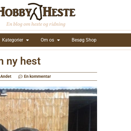
En blog om heste og ridning
Kategorier
Om os
Besøg Shop
n ny hest
Andet
En kommentar