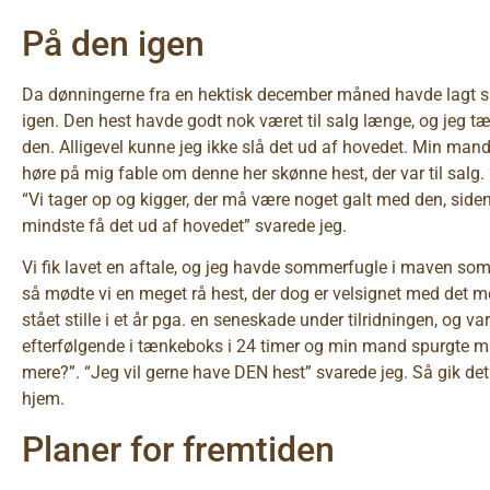
På den igen
Da dønningerne fra en hektisk december måned havde lagt si
igen. Den hest havde godt nok været til salg længe, og jeg 
den. Alligevel kunne jeg ikke slå det ud af hovedet. Min mand
høre på mig fable om denne her skønne hest, der var til salg.
“Vi tager op og kigger, der må være noget galt med den, siden
mindste få det ud af hovedet” svarede jeg.
Vi fik lavet en aftale, og jeg havde sommerfugle i maven som et
så mødte vi en meget rå hest, der dog er velsignet med det me
stået stille i et år pga. en seneskade under tilridningen, og va
efterfølgende i tænkeboks i 24 timer og min mand spurgte mig 
mere?”. “Jeg vil gerne have DEN hest” svarede jeg. Så gik de
hjem.
Planer for fremtiden