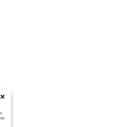
r,
vis