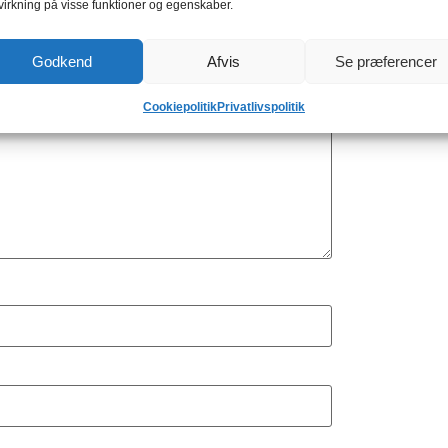
virkning på visse funktioner og egenskaber.
Godkend
Afvis
Se præferencer
Cookiepolitik
Privatlivspolitik