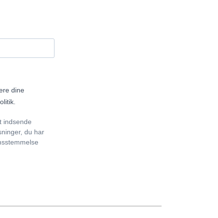
tere dine
litik.
t indsende
sninger, du har
erensstemmelse