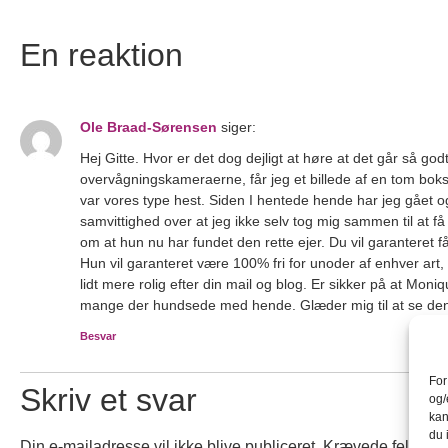
En reaktion
Ole Braad-Sørensen
siger:
Hej Gitte. Hvor er det dog dejligt at høre at det går så go
overvågningskameraerne, får jeg et billede af en tom boks o
var vores type hest. Siden I hentede hende har jeg gået og 
samvittighed over at jeg ikke selv tog mig sammen til at 
om at hun nu har fundet den rette ejer. Du vil garanteret 
Hun vil garanteret være 100% fri for unoder af enhver art,
lidt mere rolig efter din mail og blog. Er sikker på at Moniq
mange der hundsede med hende. Glæder mig til at se den
Besvar
For
Skriv et svar
og/
kan
du 
Din e-mailadresse vil ikke blive publiceret.
Krævede felter e