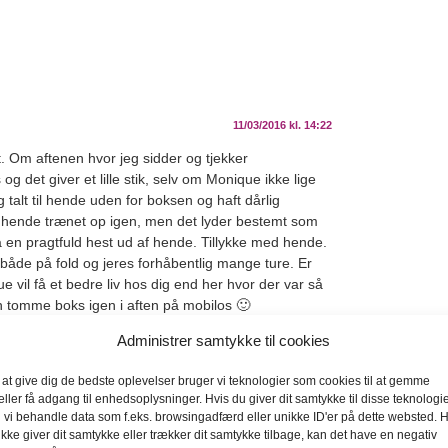
11/03/2016 kl. 14:22
dt. Om aftenen hvor jeg sidder og tjekker
g det giver et lille stik, selv om Monique ikke lige
talt til hende uden for boksen og haft dårlig
få hende trænet op igen, men det lyder bestemt som
få en pragtfuld hest ud af hende. Tillykke med hende.
 både på fold og jeres forhåbentlig mange ture. Er
ue vil få et bedre liv hos dig end her hvor der var så
 tomme boks igen i aften på mobilos 🙂
Administrer samtykke til cookies
 at give dig de bedste oplevelser bruger vi teknologier som cookies til at gemme
eller få adgang til enhedsoplysninger. Hvis du giver dit samtykke til disse teknologie
 vi behandle data som f.eks. browsingadfærd eller unikke ID'er på dette websted. H
ikke giver dit samtykke eller trækker dit samtykke tilbage, kan det have en negativ
r markeret med
*