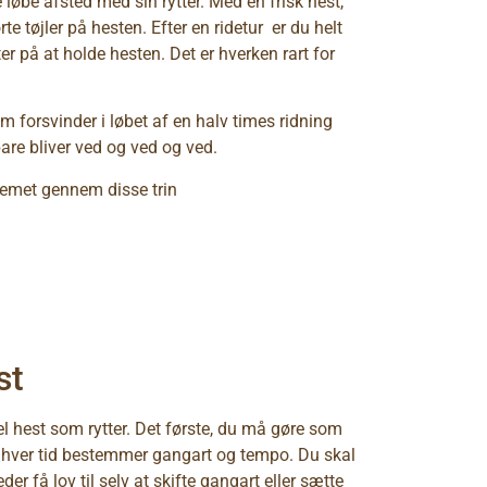
løbe afsted med sin rytter. Med en frisk hest,
te tøjler på hesten. Efter en ridetur er du helt
r på at holde hesten. Det er hverken rart for
om forsvinder i løbet af en halv times ridning
bare bliver ved og ved og ved.
blemet gennem disse trin
st
 hest som rytter. Det første, du må gøre som
l enhver tid bestemmer gangart og tempo. Du skal
få lov til selv at skifte gangart eller sætte