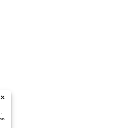
r,
vis