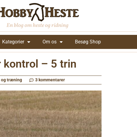
En blog om heste og ridning
Kategorier
Om os
Besøg Shop
 kontrol – 5 trin
 og træning
3 kommentarer