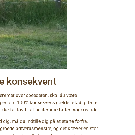
re konsekvent
estemmer over speederen, skal du være
eglen om 100% konsekvens gælder stadig. Du er
kke får lov til at bestemme farten nogensinde.
dig, må du indtille dig på at starte forfra.
indgroede adfærdsmønstre, og det kræver en stor