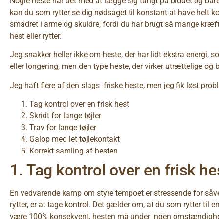
Nogle heste har det med at lægge sig tungt på biddet og bare 
kan du som rytter se dig nødsaget til konstant at have helt kor
smadret i arme og skuldre, fordi du har brugt så mange kræfte
hest eller rytter.
Jeg snakker heller ikke om heste, der har lidt ekstra energi, s
eller longering, men den type heste, der virker utrættelige og 
Jeg haft flere af den slags friske heste, men jeg fik løst pro
Tag kontrol over en frisk hest
Skridt for lange tøjler
Trav for lange tøjler
Galop med let tøjlekontakt
Korrekt samling af hesten
1. Tag kontrol over en frisk he
En vedvarende kamp om styre tempoet er stressende for såvel
rytter, er at tage kontrol. Det gælder om, at du som rytter ti
være 100% konsekvent, hesten må under ingen omstændigheder 