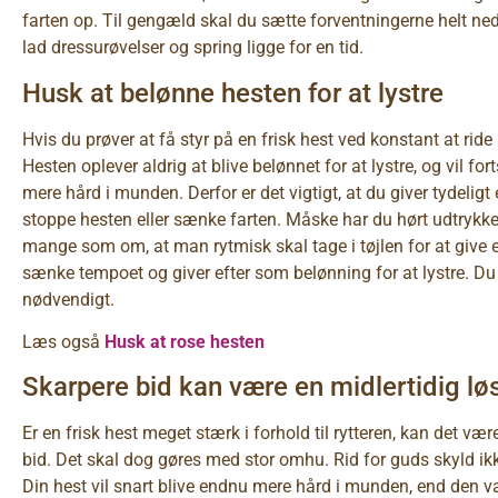
farten op. Til gengæld skal du sætte forventningerne helt n
lad dressurøvelser og spring ligge for en tid.
Husk at belønne hesten for at lystre
Hvis du prøver at få styr på en frisk hest ved konstant at ride
Hesten oplever aldrig at blive belønnet for at lystre, og vil fo
mere hård i munden. Derfor er det vigtigt, at du giver tydeligt 
stoppe hesten eller sænke farten. Måske har du hørt udtrykket
mange som om, at man rytmisk skal tage i tøjlen for at give eft
sænke tempoet og giver efter som belønning for at lystre. Du 
nødvendigt.
Læs også
Husk at rose hesten
Skarpere bid kan være en midlertidig lø
Er en frisk hest meget stærk i forhold til rytteren, kan det væ
bid. Det skal dog gøres med stor omhu. Rid for guds skyld ikk
Din hest vil snart blive endnu mere hård i munden, end den var