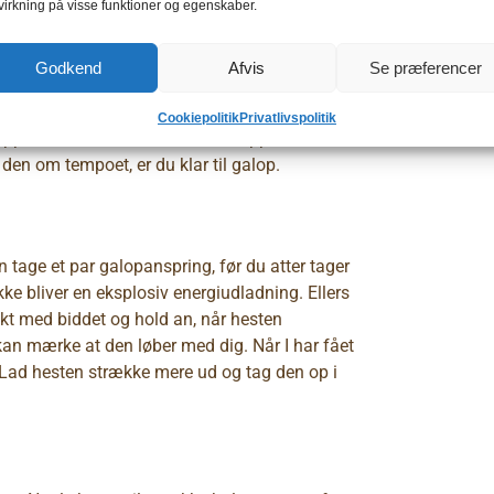
virkning på visse funktioner og egenskaber.
 I klar til trav. Lad hesten trave i middel trav,
Godkend
Afvis
Se præferencer
skal du holde igen for straks at give efter, når
, kan du i stedet tage den op i skridt. Igen tag
Cookiepolitik
Privatlivspolitik
stopper. Når hesten kan trave afslappet for løse
 den om tempoet, er du klar til galop.
 tage et par galopanspring, før du atter tager
ke bliver en eksplosiv energiudladning. Ellers
kt med biddet og hold an, når hesten
u kan mærke at den løber med dig. Når I har fået
. Lad hesten strække mere ud og tag den op i