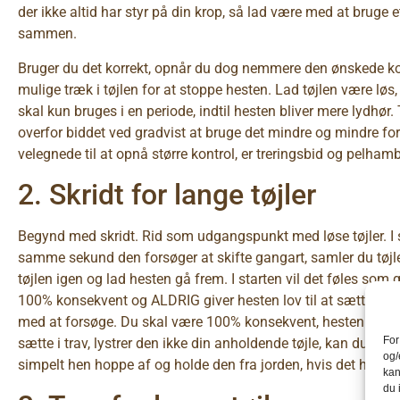
der ikke altid har styr på din krop, så lad være med at bruge e
sammen.
Bruger du det korrekt, opnår du dog nemmere den ønskede kon
mulige træk i tøjlen for at stoppe hesten. Lad tøjlen være løs
skal kun bruges i en periode, indtil hesten bliver mere lydhør
overfor biddet ved gradvist at bruge det mindre og mindre for de
velegnede til at opnå større kontrol, er treringsbid og pelhamb
2. Skridt for lange tøjler
Begynd med skridt. Rid som udgangspunkt med løse tøjler. I s
samme sekund den forsøger at skifte gangart, samler du tøjl
tøjlen igen og lad hesten gå frem. I starten vil det føles som
100% konsekvent og ALDRIG giver hesten lov til at sætte i tra
med at forsøge. Du skal være 100% konsekvent, hesten må un
For
sætte i trav, lystrer den ikke din anholdende tøjle, kan du i ste
og/
simpelt hen hoppe af og holde den fra jorden, hvis det hjælpe
kan
du 