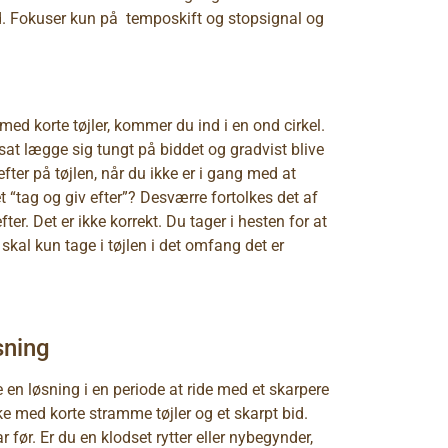
ed. Fokuser kun på temposkift og stopsignal og
 med korte tøjler, kommer du ind i en ond cirkel.
rtsat lægge sig tungt på biddet og gradvist blive
efter på tøjlen, når du ikke er i gang med at
 “tag og giv efter”? Desværre fortolkes det af
er. Det er ikke korrekt. Du tager i hesten for at
skal kun tage i tøjlen i det omfang det er
sning
re en løsning i en periode at ride med et skarpere
e med korte stramme tøjler og et skarpt bid.
 før. Er du en klodset rytter eller nybegynder,