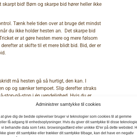
t skarpt bid! Børn og skarpe bid hører heller ikke
trol. Tænk hele tiden over at bruge det mindst
, når du ikke holder hesten an. Det skarpe bid
. Tricket er at gøre hesten mere og mere følsom
refter at skifte til et mere blidt bid. Bid, der er
id.
kridt må hesten gå så hurtigt, den kan. I
en op og sænker tempoet. Slip derefter straks
 gå-stop-gå-stop i én uendelighed. Hvis du er
v af sig selv, vil den efterhånden lade være
Administrer samtykke til cookies
der ingen omstændigheder få lov til selv at
 at give dig de bedste oplevelser bruger vi teknologier som cookies til at gemme
det dreje den rundt indtil den stopper eller
eller få adgang til enhedsoplysninger. Hvis du giver dit samtykke til disse teknologie
r.
 vi behandle data som f.eks. browsingadfærd eller unikke ID'er på dette websted. H
ikke giver dit samtykke eller trækker dit samtykke tilbage, kan det have en negativ