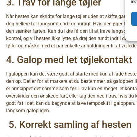
3. Trav for lange tøjler
ind
Når hesten kan skridte for lange tøjler uden at skifte gangart, er
dog hellere for langsomt end for hurtigt. Hvis den øger farten, 
den sænker farten. Kan du ikke få den til at trave langsommere
kontrol, og vil hesten ikke lytte, så drej den rundt indtil den 
tøjler og måske med et par enkelte anholdninger til at vejlede
4. Galop med let tøjlekontakt
I galoppen kan det være godt at starte med kun at lade hesten
den op. Det er for at markere at du bestemmer, så galoppen ik
er princippet det samme som før. Hav kun en meget let konta
overskrider den ønskede fart, eller tag den ned i trav, hvis d
godt fat i det, kan du begynde at lave temposkift i galoppen
langsom galop igen.
5. Korrekt samling af hesten